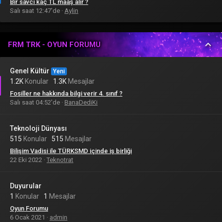
Bir savcı kaç TL maaş alır ?
Salı saat 12:47'de
Aylin
FRM TRK - OYUN FORUMU
Genel Kültür
Yeni
1.2K
Konular
1.3K
Mesajlar
Fosiller ne hakkında bilgi verir 4. sınıf ?
Salı saat 04:52'de
BanaDediKi
Teknoloji Dünyası
515
Konular
515
Mesajlar
Bilişim Vadisi ile TÜRKSMD içinde iş birliği
22 Eki 2022
Teknotrat
Duyurular
1
Konular
1
Mesajlar
Oyun Forumu
6 Ocak 2021
admin