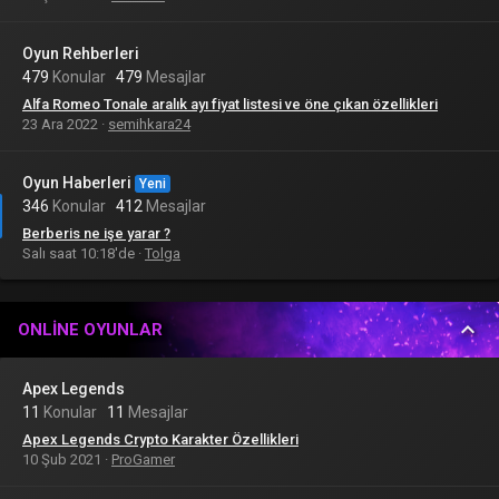
Oyun Rehberleri
479
Konular
479
Mesajlar
Alfa Romeo Tonale aralık ayı fiyat listesi ve öne çıkan özellikleri
23 Ara 2022
semihkara24
Oyun Haberleri
Yeni
346
Konular
412
Mesajlar
Berberis ne işe yarar ?
Salı saat 10:18'de
Tolga
ONLINE OYUNLAR
Apex Legends
11
Konular
11
Mesajlar
Apex Legends Crypto Karakter Özellikleri
10 Şub 2021
ProGamer