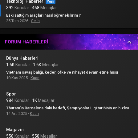
Teknoloji Haberleri
Yeni
392
Konular
468
Mesajlar
Eski sattığım araçları nasıl öğrenebilirim ?
25 Tem 2026
Selin
FORUM HABERLERI
Dünya Haberleri
1.6K
Konular
1.6K
Mesajlar
Vietnam savaş balığı, keder, öfke ve nihayet devam etme hissi
10 Kas 2025
Kaan
Spor
984
Konular
1K
Mesajlar
Thuram'ın Barcelona'daki hedefi, Şampiyonlar Ligi tarihinin en hızlısı
14 Ara 2025
Kaan
Magazin
558
Konular
558
Mesajlar