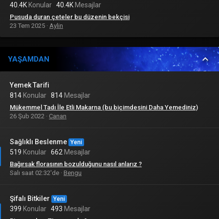
40.4K
Konular
40.4K
Mesajlar
Pusuda duran çeteler bu düzenin bekçisi
23 Tem 2025
Aylin
YAŞAMDAN
Yemek Tarifi
814
Konular
814
Mesajlar
Mükemmel Tadı İle Etli Makarna (bu biçimdesini Daha Yemediniz)
26 Şub 2022
Canan
Sağlıklı Beslenme
Yeni
519
Konular
662
Mesajlar
Bağırsak florasının bozulduğunu nasıl anlarız ?
Salı saat 02:32'de
Bengu
Şifalı Bitkiler
Yeni
399
Konular
493
Mesajlar