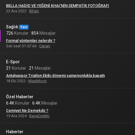
BELLA HADID VE YEĞENİ KHAI’NİN SEMPATİK FOTOĞRAFI
22 Ara 2022
Bilgin
Sağlık
Yeni
726
Konular
854
Mesajlar
Formal yöntemler nelerdir ?
Salı saat 01:32'de
Canan
E-Spor
21
Konular
21
Mesajlar
Antalyaspor Triatlon Ekibi dönemi şampiyonlukla kapattı
18 Eki 2022
MaxiMoon
Özel Haberler
6.4K
Konular
6.4K
Mesajlar
Cemiyet Ne Demekdir ?
19 Ara 2024
BanaDediKi
Haberler