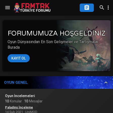
FORUMUMUZA HOŞGELDINIZ
Oyun Dünyasından En Son Gelişmeler ve Tartışmalar
Burada
KAYIT OL
OYUN GENEL
Oyun İncelemeleri
10
Konular
10
Mesajlar
Paladins İnceleme
14 Şub 2021
UniMOD