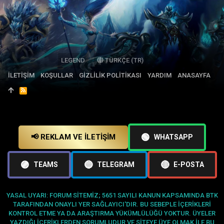
LEGEND
TÜRKÇE (TR)
İLETIŞIM
KOŞULLAR
GIZLILIK POLITIKASI
YARDIM
ANASAYFA
R
S
S
🟢
📢 REKLAM VE İLETIŞIM
WHATSAPP
🟣
🔵
🔴
TEAMS
TELEGRAM
E-POSTA
YASAL UYARI: FORUM SITEMIZ; 5651 SAYILI KANUN KAPSAMINDA BTK
TARAFINDAN ONAYLI YER SAĞLAYICI'DIR. BU SEBEPLE IÇERIKLERI
KONTROL ETME YA DA ARAŞTIRMA YÜKÜMLÜLÜĞÜ YOKTUR. ÜYELER
YAZDIĞI IÇERIKLERDEN SORUMLUDUR VE SITEYE ÜYE OLMAK ILE BU