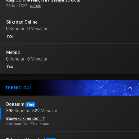
Knight Online Hangi Yıl Piyasaya Sürüldü?
26 Ara 2022
admin
Silkroad Online
0
Konular
0
Mesajlar
Yok
Metin2
0
Konular
0
Mesajlar
Yok
TEKNOLOJI
Donanım
Yeni
395
Konular
522
Mesajlar
Başvekil kime denir ?
Salı saat 06:17'de
Kaan