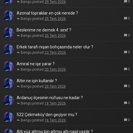
0
Bengu
29 Tem 2026
Azonal topraklar en çok nerede ?
0
Bengu
25 Tem 2026
Beslenme ne demek 4. sınıf ?
0
Bengu
25 Tem 2026
Erkek tarafı nişan bohçasında neler olur ?
0
Bengu
23 Tem 2026
Amiral ne işe yarar ?
0
Bengu
20 Tem 2026
Altın ne için kullanılır ?
0
Bengu
20 Tem 2026
Ardanuç ilçesinin nüfusu ne kadar ?
0
Bengu
18 Tem 2026
522 Çekmeköy'den geçiyor mu ?
0
Bengu
16 Tem 2026
Altı yüz altmış bin altmış altı nasıl yazılır ?