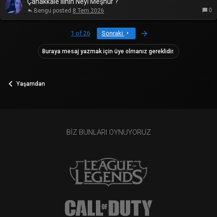
Çanakkale ilinin Neyi Meşhur ?
0
Bengu
8 Tem 2026
Last
1 of 26
Sonraki
Buraya mesaj yazmak için üye olmanız gereklidir.
Yaşamdan
BIZ BUNLARI OYNUYORUZ