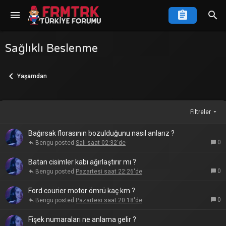
Sağlıklı Beslenme
Yaşamdan
Filtreler
Bağırsak florasının bozulduğunu nasıl anlarız ?
0
Bengu
Salı saat 02:32'de
Batan cisimler kabı ağırlaştırır mı ?
0
Bengu
Pazartesi saat 22:26'de
Ford courier motor ömrü kaç km ?
0
Bengu
Pazartesi saat 20:18'de
Fişek numaraları ne anlama gelir ?