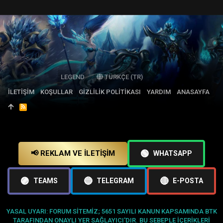
LEGEND
TÜRKÇE (TR)
İLETIŞIM
KOŞULLAR
GIZLILIK POLITIKASI
YARDIM
ANASAYFA
R
S
S
🟢
📢 REKLAM VE İLETIŞIM
WHATSAPP
🟣
🔵
🔴
TEAMS
TELEGRAM
E-POSTA
YASAL UYARI: FORUM SITEMIZ; 5651 SAYILI KANUN KAPSAMINDA BTK
TARAFINDAN ONAYLI YER SAĞLAYICI'DIR. BU SEBEPLE IÇERIKLERI