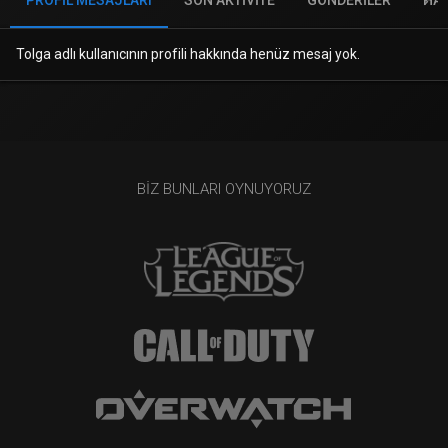
PROFIL MESAJLARI
SON AKTIVITE
GÖNDERILER
HA
Tolga adlı kullanıcının profili hakkında henüz mesaj yok.
BIZ BUNLARI OYNUYORUZ