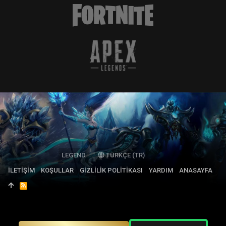
LEGEND
TÜRKÇE (TR)
İLETIŞIM
KOŞULLAR
GIZLILIK POLITIKASI
YARDIM
ANASAYFA
R
S
S