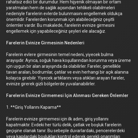
rahatsız edici bir durumdur. Hem hijyenik olmayan bir ortam
yaratmaları hem de sağlık açısından tehlikeli olabilmeleri
nedeniyle farelerin evlerde bulunmasını engellemek oldukça
önemlidir. Farelerden korunmak için alabileceğiniz çeşitli
önlemler vardır. Bu makalede, farelerin evinize girmesini
engellemek için yapabileceğiniz şeyleri ele alacağız.
Farelerin Evinize Girmesinin Nedenleri
Farelerin evlere girmesinin temel nedeni, yiyecek bulma
arayışıdır. Ayrıca, soğuk hava koşullarından korunma veya üreme
için uygun bir alan arayışında da olabilirler. Fareler, genellikle
tavan araları, bodrumlar, çatılar ve evin herhangi bir açık alanına
kolayca girebilir. Yiyecek artıklarını veya atıkları arayan fareler,
evinize girerek gizli bölgelerde yuvalanabilirler.
Farelerin Evinize Girmemesi İçin Alınması Gereken Önlemler
1. **Giriş Yollarını Kapama**
Farelerin evinize girmemesi için ilk adım, giriş yollarını
kapatmaktır. Evdeki her türlü delik, çatlak ve boşluk farelerin
geçişine olanak tanır. Bu sebeple duvarlardaki, pencerelerdeki
veya kapılardaki boşlukları kontrol ederek gerekli onarımları