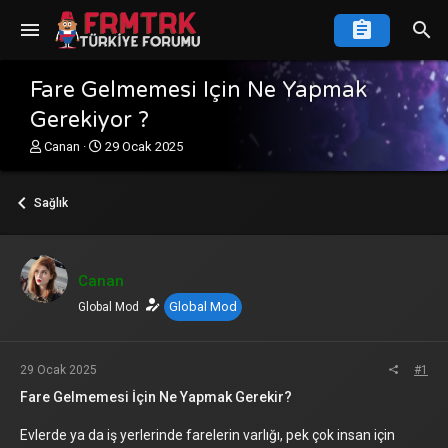
Fare Gelmemesi Için Ne Yapmak
Gerekiyor ?
K
B
Canan
29 Ocak 2025
o
a
n
ş
u
l
Sağlık
y
a
u
n
b
g
a
ı
Canan
ş
ç
Global Mod
l
Global Mod
t
a
a
t
r
a
i
29 Ocak 2025
#1
n
h
Fare Gelmemesi İçin Ne Yapmak Gerekir?
i
Evlerde ya da iş yerlerinde farelerin varlığı, pek çok insan için