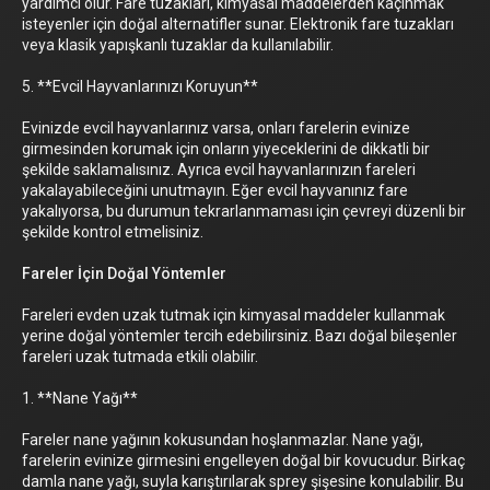
yardımcı olur. Fare tuzakları, kimyasal maddelerden kaçınmak
isteyenler için doğal alternatifler sunar. Elektronik fare tuzakları
veya klasik yapışkanlı tuzaklar da kullanılabilir.
5. **Evcil Hayvanlarınızı Koruyun**
Evinizde evcil hayvanlarınız varsa, onları farelerin evinize
girmesinden korumak için onların yiyeceklerini de dikkatli bir
şekilde saklamalısınız. Ayrıca evcil hayvanlarınızın fareleri
yakalayabileceğini unutmayın. Eğer evcil hayvanınız fare
yakalıyorsa, bu durumun tekrarlanmaması için çevreyi düzenli bir
şekilde kontrol etmelisiniz.
Fareler İçin Doğal Yöntemler
Fareleri evden uzak tutmak için kimyasal maddeler kullanmak
yerine doğal yöntemler tercih edebilirsiniz. Bazı doğal bileşenler
fareleri uzak tutmada etkili olabilir.
1. **Nane Yağı**
Fareler nane yağının kokusundan hoşlanmazlar. Nane yağı,
farelerin evinize girmesini engelleyen doğal bir kovucudur. Birkaç
damla nane yağı, suyla karıştırılarak sprey şişesine konulabilir. Bu