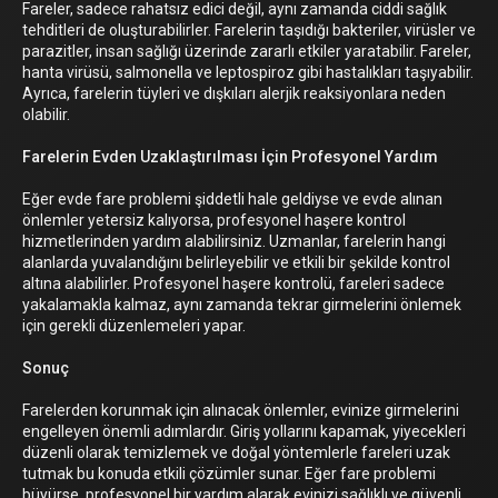
Fareler, sadece rahatsız edici değil, aynı zamanda ciddi sağlık
tehditleri de oluşturabilirler. Farelerin taşıdığı bakteriler, virüsler ve
parazitler, insan sağlığı üzerinde zararlı etkiler yaratabilir. Fareler,
hanta virüsü, salmonella ve leptospiroz gibi hastalıkları taşıyabilir.
Ayrıca, farelerin tüyleri ve dışkıları alerjik reaksiyonlara neden
olabilir.
Farelerin Evden Uzaklaştırılması İçin Profesyonel Yardım
Eğer evde fare problemi şiddetli hale geldiyse ve evde alınan
önlemler yetersiz kalıyorsa, profesyonel haşere kontrol
hizmetlerinden yardım alabilirsiniz. Uzmanlar, farelerin hangi
alanlarda yuvalandığını belirleyebilir ve etkili bir şekilde kontrol
altına alabilirler. Profesyonel haşere kontrolü, fareleri sadece
yakalamakla kalmaz, aynı zamanda tekrar girmelerini önlemek
için gerekli düzenlemeleri yapar.
Sonuç
Farelerden korunmak için alınacak önlemler, evinize girmelerini
engelleyen önemli adımlardır. Giriş yollarını kapamak, yiyecekleri
düzenli olarak temizlemek ve doğal yöntemlerle fareleri uzak
tutmak bu konuda etkili çözümler sunar. Eğer fare problemi
büyürse, profesyonel bir yardım alarak evinizi sağlıklı ve güvenli