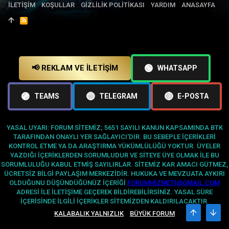
İLETIŞIM
KOŞULLAR
GIZLILIK POLITIKASI
YARDIM
ANASAYFA
R
S
S
🟢
📢 REKLAM VE İLETIŞIM
WHATSAPP
🟣
🔵
🔴
TEAMS
TELEGRAM
E-POSTA
YASAL UYARI: FORUM SITEMIZ; 5651 SAYILI KANUN KAPSAMINDA BTK
TARAFINDAN ONAYLI YER SAĞLAYICI'DIR. BU SEBEPLE IÇERIKLERI
KONTROL ETME YA DA ARAŞTIRMA YÜKÜMLÜLÜĞÜ YOKTUR. ÜYELER
YAZDIĞI IÇERIKLERDEN SORUMLUDUR VE SITEYE ÜYE OLMAK ILE BU
SORUMLULUĞU KABUL ETMIŞ SAYILIRLAR. SITEMIZ KAR AMACI GÜTMEZ,
ÜCRETSIZ BILGI PAYLAŞIM MERKEZIDIR. HUKUKA VE MEVZUATA AYKIRI
OLDUĞUNU DÜŞÜNDÜĞÜNÜZ IÇERIĞI
FORUMHIZMETI@GMAIL.COM
ADRESI ILE ILETIŞIME GEÇEREK BILDIREBILIRSINIZ. YASAL SÜRE
IÇERISINDE ILGILI IÇERIKLER SITEMIZDEN KALDIRILACAKTIR.
KALABALIK YALNIZLIK
BÜYÜK FORUM
ÜST
ALT