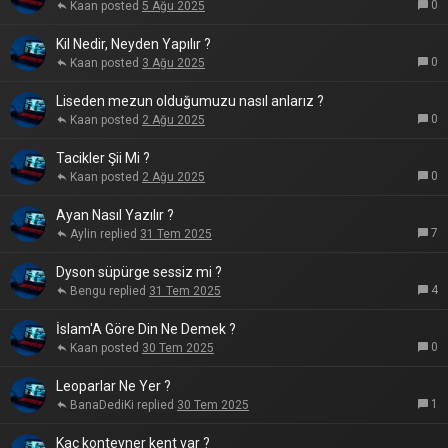
0
Kaan
5 Ağu 2025
Kil Nedir, Neyden Yapılır ?
0
Kaan
3 Ağu 2025
Liseden mezun olduğumuzu nasıl anlarız ?
0
Kaan
2 Ağu 2025
Tacikler Şii Mi ?
0
Kaan
2 Ağu 2025
Ayan Nasıl Yazılır ?
7
Aylin
31 Tem 2025
Dyson süpürge sessiz mi ?
4
Bengu
31 Tem 2025
İslam'A Göre Din Ne Demek ?
0
Kaan
30 Tem 2025
Leoparlar Ne Yer ?
1
BanaDediKi
30 Tem 2025
Kaç konteyner kent var ?