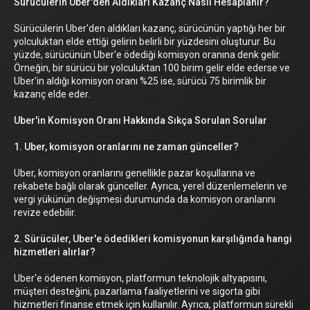
Sürücülerin Uber'den Aldıkları Kazanç Nasıl Hesaplanır?
Sürücülerin Uber'den aldıkları kazanç, sürücünün yaptığı her bir
yolculuktan elde ettiği gelirin belirli bir yüzdesini oluşturur. Bu
yüzde, sürücünün Uber'e ödediği komisyon oranına denk gelir.
Örneğin, bir sürücü bir yolculuktan 100 birim gelir elde ederse ve
Uber'in aldığı komisyon oranı %25 ise, sürücü 75 birimlik bir
kazanç elde eder.
Uber'in Komisyon Oranı Hakkında Sıkça Sorulan Sorular
1. Uber, komisyon oranlarını ne zaman günceller?
Uber, komisyon oranlarını genellikle pazar koşullarına ve
rekabete bağlı olarak günceller. Ayrıca, yerel düzenlemelerin ve
vergi yükünün değişmesi durumunda da komisyon oranlarını
revize edebilir.
2. Sürücüler, Uber'e ödedikleri komisyonun karşılığında hangi
hizmetleri alırlar?
Uber'e ödenen komisyon, platformun teknolojik altyapısını,
müşteri desteğini, pazarlama faaliyetlerini ve sigorta gibi
hizmetleri finanse etmek için kullanılır. Ayrıca, platformun sürekli