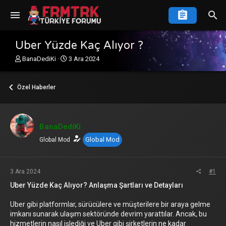
Uber Yüzde Kaç Alıyor ?
K
B
BanaDediKi
3 Ara 2024
o
a
n
ş
u
l
Özel Haberler
y
a
u
n
b
g
a
ı
BanaDediKi
ş
ç
Global Mod
l
Global Mod
t
a
a
t
r
a
i
3 Ara 2024
#1
n
h
Uber Yüzde Kaç Alıyor? Anlaşma Şartları ve Detayları
i
Uber gibi platformlar, sürücülere ve müşterilere bir araya gelme
imkanı sunarak ulaşım sektöründe devrim yarattılar. Ancak, bu
hizmetlerin nasıl işlediği ve Uber gibi şirketlerin ne kadar