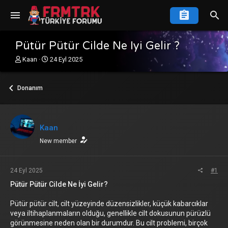
Pütür Pütür Cilde Ne Iyi Gelir ?
K
B
Kaan
24 Eyl 2025
o
a
n
ş
u
l
Donanım
y
a
u
n
b
g
a
ı
Kaan
ş
ç
l
New member
t
a
a
t
r
a
i
24 Eyl 2025
#1
n
h
Pütür Pütür Cilde Ne İyi Gelir?
i
Pütür pütür cilt, cilt yüzeyinde düzensizlikler, küçük kabarcıklar
veya iltihaplanmaların olduğu, genellikle cilt dokusunun pürüzlü
görünmesine neden olan bir durumdur. Bu cilt problemi, birçok