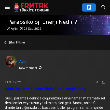
Parapsikoloji Enerji Nedir ?
K
B
Aylin
21 Şub 2026
o
a
n
ş
u
l
Şifalı Bitkiler
y
a
u
n
b
g
a
ı
Aylin
ş
ç
l
New member
t
a
a
t
r
a
i
21 Şub 2026
#1
n
h
Süslü Parantez: Hayatın Küçük Ama Stratejik Detayı
i
Süslü parantez denince çoğumuzun aklına hemen matematiksel
denklemler veya uzun yazılım projeleri gelir. Ancak, onları C
dilinde tanıdığımızda bu basit semboller, programlamanın içinde