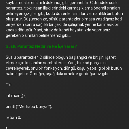
kaybolmuş birer sihirli dokunuş gibi görünebilir. C dilindeki süslü
parantez, tıpkı insan ilişkilerindeki karmaşık ama önemli sınırları
belirleyen çizgiler gibi, kodu düzenler, sınırlar ve mantıklı bir bütün
oluşturur. Düşünsenize, süslü parantezler olmasa yazdığınız kod
bir yerden sonra sağlıklı bir şekilde çalışmak yerine karmaşık bir
kaosa dönüşür. Yani, biraz da kendi hayatınızda yapmanız
gereken o sınırları belirlemeniz gibi…
Süslü Parantez Nedir ve Ne İşe Yarar?
Süslü parantezler, C dilinde bloğun başlangıcı ve bitişini işaret
etmek için kullanılan sembollerdir. Yani, bir kod parçasını
çevreleyerek, onu bir fonksiyon, döngü, koşul yapısı gibi bir bütün
haline getirir. Örneğin, aşağıdaki örnekte gördüğünüz gibi:
```c
int main() {
printf("Merhaba Dünya!");
return 0;
}