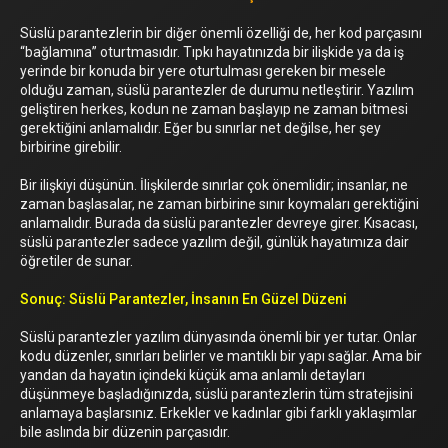
Süslü parantezlerin bir diğer önemli özelliği de, her kod parçasını
“bağlamına” oturtmasıdır. Tıpkı hayatınızda bir ilişkide ya da iş
yerinde bir konuda bir yere oturtulması gereken bir mesele
olduğu zaman, süslü parantezler de durumu netleştirir. Yazılım
geliştiren herkes, kodun ne zaman başlayıp ne zaman bitmesi
gerektiğini anlamalıdır. Eğer bu sınırlar net değilse, her şey
birbirine girebilir.
Bir ilişkiyi düşünün. İlişkilerde sınırlar çok önemlidir; insanlar, ne
zaman başlasalar, ne zaman birbirine sınır koymaları gerektiğini
anlamalıdır. Burada da süslü parantezler devreye girer. Kısacası,
süslü parantezler sadece yazılım değil, günlük hayatımıza dair
öğretiler de sunar.
Sonuç: Süslü Parantezler, İnsanın En Güzel Düzeni
Süslü parantezler yazılım dünyasında önemli bir yer tutar. Onlar
kodu düzenler, sınırları belirler ve mantıklı bir yapı sağlar. Ama bir
yandan da hayatın içindeki küçük ama anlamlı detayları
düşünmeye başladığınızda, süslü parantezlerin tüm stratejisini
anlamaya başlarsınız. Erkekler ve kadınlar gibi farklı yaklaşımlar
bile aslında bir düzenin parçasıdır.