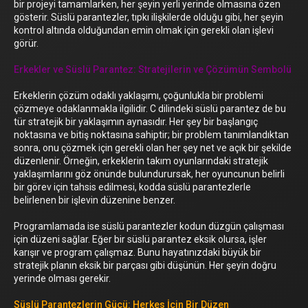
bir projeyi tamamlarken, her şeyin yerli yerinde olmasına özen
gösterir. Süslü parantezler, tıpkı ilişkilerde olduğu gibi, her şeyin
kontrol altında olduğundan emin olmak için gerekli olan işlevi
görür.
Erkekler ve Süslü Parantez: Stratejilerin ve Çözümün Sembolü
Erkeklerin çözüm odaklı yaklaşımı, çoğunlukla bir problemi
çözmeye odaklanmakla ilgilidir. C dilindeki süslü parantez de bu
tür stratejik bir yaklaşımın aynasıdır. Her şey bir başlangıç
noktasına ve bitiş noktasına sahiptir; bir problem tanımlandıktan
sonra, onu çözmek için gerekli olan her şey net ve açık bir şekilde
düzenlenir. Örneğin, erkeklerin takım oyunlarındaki stratejik
yaklaşımlarını göz önünde bulundurursak, her oyuncunun belirli
bir görev için tahsis edilmesi, kodda süslü parantezlerle
belirlenen bir işlevin düzenine benzer.
Programlamada ise süslü parantezler kodun düzgün çalışması
için düzeni sağlar. Eğer bir süslü parantez eksik olursa, işler
karışır ve program çalışmaz. Bunu hayatınızdaki büyük bir
stratejik planın eksik bir parçası gibi düşünün. Her şeyin doğru
yerinde olması gerekir.
Süslü Parantezlerin Gücü: Herkes İçin Bir Düzen