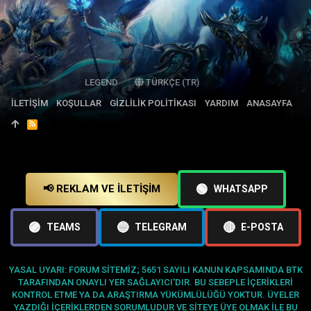
LEGEND
TÜRKÇE (TR)
İLETIŞIM
KOŞULLAR
GIZLILIK POLITIKASI
YARDIM
ANASAYFA
R
S
S
🟢
📢 REKLAM VE İLETIŞIM
WHATSAPP
🟣
🔵
🔴
TEAMS
TELEGRAM
E-POSTA
YASAL UYARI: FORUM SITEMIZ; 5651 SAYILI KANUN KAPSAMINDA BTK
TARAFINDAN ONAYLI YER SAĞLAYICI'DIR. BU SEBEPLE IÇERIKLERI
KONTROL ETME YA DA ARAŞTIRMA YÜKÜMLÜLÜĞÜ YOKTUR. ÜYELER
YAZDIĞI IÇERIKLERDEN SORUMLUDUR VE SITEYE ÜYE OLMAK ILE BU