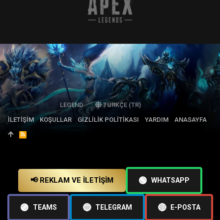
LEGEND
TÜRKÇE (TR)
İLETIŞIM
KOŞULLAR
GIZLILIK POLITIKASI
YARDIM
ANASAYFA
R
S
S
🟢
📢 REKLAM VE İLETIŞIM
WHATSAPP
🟣
🔵
🔴
TEAMS
TELEGRAM
E-POSTA