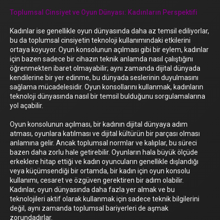
Toplumsal Cinsiyet ve Oyun Dünyası: Kadınların Perspektifi
Kadınlar ise genellikle oyun dünyasında daha az temsil ediliyorlar,
bu da toplumsal cinsiyetin teknoloji kullanımındaki etkilerini
ortaya koyuyor. Oyun konsolunun açılması gibi bir eylem, kadınlar
için bazen sadece bir cihazın teknik anlamda nasıl çalıştığını
öğrenmekten ibaret olmayabilir; aynı zamanda dijital dünyada
kendilerine bir yer edinme, bu dünyada seslerinin duyulmasını
sağlama mücadelesidir. Oyun konsollarını kullanmak, kadınların
teknoloji dünyasında nasıl bir temsil bulduğunu sorgulamalarına
yol açabilir.
Oyun konsolunun açılması, bir kadının dijital dünyaya adım
atması, oyunlara katılması ve dijital kültürün bir parçası olması
anlamına gelir. Ancak toplumsal normlar ve kalıplar, bu süreci
bazen daha zorlu hale getirebilir. Oyunların hala büyük ölçüde
erkeklere hitap ettiği ve kadın oyuncuların genellikle dışlandığı
veya küçümsendiği bir ortamda, bir kadın için oyun konsolu
kullanımı, cesaret ve özgüven gerektiren bir adım olabilir.
Kadınlar, oyun dünyasında daha fazla yer almak ve bu
teknolojileri aktif olarak kullanmak için sadece teknik bilgilerini
değil, aynı zamanda toplumsal bariyerleri de aşmak
zorundadırlar.