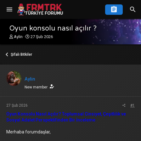
Oyun konsolu nasıl açılır ?
K
B
Aylin
27 Şub 2026
o
a
n
ş
u
l
Şifalı Bitkiler
y
a
u
n
b
g
a
ı
Aylin
ş
ç
l
New member
t
a
a
t
r
a
i
27 Şub 2026
#1
n
h
Oyun Konsolu Nasıl Açılır? Toplumsal Cinsiyet, Çeşitlilik ve
i
Sosyal Adalet Perspektifinden Bir İnceleme
Merhaba forumdaşlar,