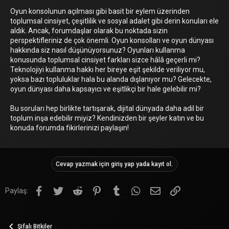
Oyun konsolunun açılması gibi basit bir eylem üzerinden
toplumsal cinsiyet, çeşitlilik ve sosyal adalet gibi derin konuları ele
aldık. Ancak, forumdaşlar olarak bu noktada sizin
perspektifleriniz de çok önemli. Oyun konsolları ve oyun dünyası
hakkında siz nasıl düşünüyorsunuz? Oyunları kullanma
konusunda toplumsal cinsiyet farkları sizce hâlâ geçerli mi?
Teknolojiyi kullanma hakkı her bireye eşit şekilde veriliyor mu,
yoksa bazı topluluklar hala bu alanda dışlanıyor mu? Gelecekte,
oyun dünyası daha kapsayıcı ve eşitlikçi bir hale gelebilir mi?
Bu soruları hep birlikte tartışarak, dijital dünyada daha adil bir
toplum inşa edebilir miyiz? Kendinizden bir şeyler katın ve bu
konuda forumda fikirlerinizi paylaşın!
Cevap yazmak için giriş yap yada kayıt ol.
Facebook
Twitter
Reddit
Pinterest
Tumblr
WhatsApp
E-posta
Link
Paylaş:
Şifalı Bitkiler