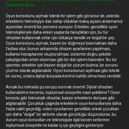
Erkeklerin Rolü
Oyun konsolunu açmak teknik bir işlem gibi görünse de, aslında
erkeklerin teknolojiye dair sahip oldukları bakış açısını anlamamız
açısından önemli bir pencere sunuyor. Erkekler, genellikle oyun
teknolojileriyle daha erken yaşlarda tanıştıkları için, bu tür
cihazları kullanmak onlar için oldukça tanıdık ve doğal bir şey.
Oyun konsolunu açmak, bazen bir düğmeye basmaktan daha
fazlası olur; bunun arkasında cihazın ayarlarının yapılması,
kullanıcı hesaplarının oluşturulması, sistemin doğru şekilde
çalıştığından emin olunması gibi bir dizi işlemi barındırır. Bu tür
işlemler, erkekler için bazen doğal bir çözüm bulma, bir sorunu
çözme olarak algılanabilir. Oyun konsolunun açılması gibi teknik
bir süreç, onlara dijital dünyada kontrol sahibi olma hissi verebilir.
Ancak bu noktada şu soruyu sormak önemli: Dijital cihazları
kullanabilme becerisi, toplumsal cinsiyetle nasıl şekillenir? Oyun
konsolu gibi teknolojik cihazlar, bazen erkeklerin dünyası gibi
algılanabilir. Çocukluk çağında erkeklerin oyun konsollarıyla daha
fazla vakit geçirdiği, video oyunlarının genellikle erkek çocukları
için daha "doğal" bir aktivite olarak görüldüğü düşünülürse, bu
durum oyun konsolları ve teknolojiyle ilgili beceri setlerinin
toplumsal cinsiyetle ne kadar iç içe geçtiğini gösteriyor.