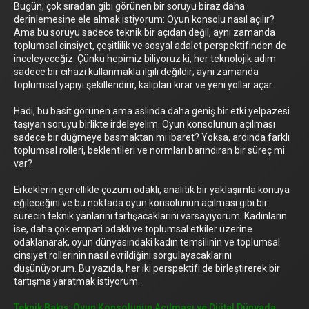
Bugün, çok sıradan gibi görünen bir soruyu biraz daha
derinlemesine ele almak istiyorum: Oyun konsolu nasıl açılır?
Ama bu soruyu sadece teknik bir açıdan değil, aynı zamanda
toplumsal cinsiyet, çeşitlilik ve sosyal adalet perspektifinden de
inceleyeceğiz. Çünkü hepimiz biliyoruz ki, her teknolojik adım
sadece bir cihazı kullanmakla ilgili değildir; aynı zamanda
toplumsal yapıyı şekillendirir, kalıpları kırar ve yeni yollar açar.
Hadi, bu basit görünen ama aslında daha geniş bir etki yelpazesi
taşıyan soruyu birlikte irdeleyelim. Oyun konsolunun açılması
sadece bir düğmeye basmaktan mı ibaret? Yoksa, ardında farklı
toplumsal rolleri, beklentileri ve normları barındıran bir süreç mi
var?
Erkeklerin genellikle çözüm odaklı, analitik bir yaklaşımla konuya
eğileceğini ve bu noktada oyun konsolunun açılması gibi bir
sürecin teknik yanlarını tartışacaklarını varsayıyorum. Kadınların
ise, daha çok empati odaklı ve toplumsal etkiler üzerine
odaklanarak, oyun dünyasındaki kadın temsilinin ve toplumsal
cinsiyet rollerinin nasıl evrildiğini sorgulayacaklarını
düşünüyorum. Bu yazıda, her iki perspektifi de birleştirerek bir
tartışma yaratmak istiyorum.
Teknik Bakış: Oyun Konsolunun Açılması ve Dijital Dünyada