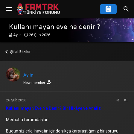
Kullanılmayan eve ne denir ?
K
B
Aylin
26 Şub 2026
o
a
n
ş
u
l
Şifalı Bitkiler
y
a
u
n
b
g
a
ı
Aylin
ş
ç
l
New member
t
a
a
t
r
a
i
26 Şub 2026
#1
n
h
Kullanılmayan Eve Ne Denir? Bir Hikâye ve Analiz
i
Merhaba forumdaşlar!
Bugün sizlerle, hayatın içinde sıkça karşılaştığımız bir soruyu