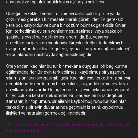
duygusal ve topluluk odaklı bakış açılarıyla şekillenir.
Örneğin, erkekler terkedilmiş bir evi daha çok bir proje ya da
çözülmesi gereken bir mesele olarak görebilirler. Ev, gereksiz
yere boş kalıyordur ve buna bir çözüm bulmak gereklidir. Onlar
için, terkedilmiş evlerin yenilenmesi, satılması veya başka bir
şekilde işlevsel hale getirilmesi önemlidir. Bu, yaşamın
düzeltilmesi gereken bir alanıdır. Birçok erkeğin, terkedilmiş bir
evi gördüğünde aklına ilk gelen şey, nasıl bir yarar sağlanabileceği
ve bu alandan nasıl fayda sağlanabileceğidir.
Öte yandan, kadınlar bu tür bir mekâna duygusal bir bağ kurma
eğilimindedirler. Bir evin terk edilmesi, kaybolmuş bir yaşamın,
silinmiş anıların simgesi gibi gelir. Kadınlar için, terkedilmiş bir evin
derinliklerinde unutulmuş bir çocukluk, kaybedilmiş bir sevda ya
da yılların yükü vardır. Onlar, terkedilmiş evin öyküsünü duygusal
bir yolculukla keşfetmek isterler. Bu, sadece bir bina değil, bir
zamanın, bir toplumun, bir ailenin kaybolmuş ruhudur. Kadınlar,
terkedilmiş bir evin duvarlarında geçmişin izlerini, kaybolmuş
ilişkileri ve hatıraları görmek eğilimindedir.
Verilerle Desteklenen Gerçeklik: Terkedilmiş Evlerin Sosyal ve
Ekonomik Etkileri