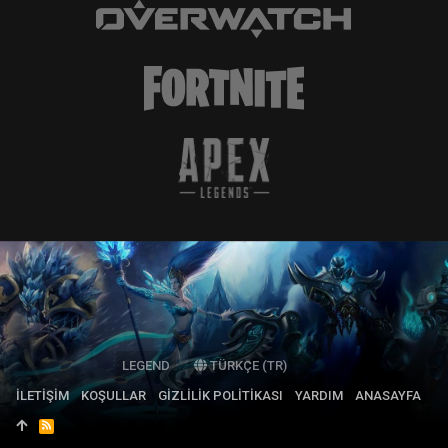
LEGEND
TÜRKÇE (TR)
İLETIŞIM
KOŞULLAR
GIZLILIK POLITIKASI
YARDIM
ANASAYFA
R
S