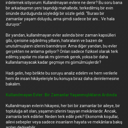
irdelemek istiyorum: Kullanılmayan evlere ne denir? Bu soru bana
bir arkadaşımın yeni taşındığı mahallede, terkedilmiş bir evin
önünde durduğunda söylediği bir sözle geldi. “Burası bir
zamanlar yaşam doluydu, ama şimdi sadece bir anı… Ve hala
duruyor.”
Bir yandan, kullanılmayan evler aslında birer zaman kapsülleri
gibi, içerisine sığdırılmış yılların, hatıraların ve bazen de
unutulmuşların izlerini barındırıyor. Ama diğer yandan, bu evler
gerçekten ne anlama geliyor? Onları sadece fiziksel olarak terk
edilmiş yapılar mı olarak mı görmek gerek, yoksa bir daha
kullanılamayacak kadar geçmişe mi gömülmüşlerdir?
Hadi gelin, hep birlikte bu soruyu analiz edelim ve hem verilerle
hem de insan hikâyeleriyle bu konuya biraz daha derinlemesine
bakalım.
Kullanılmayan Evler: Bir Zamanlar Yaşanmışlıkların Ardında
Kullanılmayan evlerin hikayesi, her biri bir zamanlar bir aileye, bir
topluluğa ait olan, yaşamın izlerini taşıyan mekânlardır. Ancak,
zamanla terk edilirler. Neden terk edilir peki? Ekonomik koşullar,
ailevi sebepler veya sadece insanların hayata ve mekânlara bakış
açıları değişebilir.