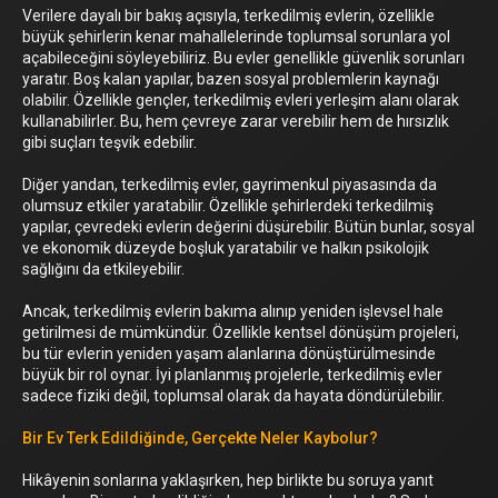
Verilere dayalı bir bakış açısıyla, terkedilmiş evlerin, özellikle
büyük şehirlerin kenar mahallelerinde toplumsal sorunlara yol
açabileceğini söyleyebiliriz. Bu evler genellikle güvenlik sorunları
yaratır. Boş kalan yapılar, bazen sosyal problemlerin kaynağı
olabilir. Özellikle gençler, terkedilmiş evleri yerleşim alanı olarak
kullanabilirler. Bu, hem çevreye zarar verebilir hem de hırsızlık
gibi suçları teşvik edebilir.
Diğer yandan, terkedilmiş evler, gayrimenkul piyasasında da
olumsuz etkiler yaratabilir. Özellikle şehirlerdeki terkedilmiş
yapılar, çevredeki evlerin değerini düşürebilir. Bütün bunlar, sosyal
ve ekonomik düzeyde boşluk yaratabilir ve halkın psikolojik
sağlığını da etkileyebilir.
Ancak, terkedilmiş evlerin bakıma alınıp yeniden işlevsel hale
getirilmesi de mümkündür. Özellikle kentsel dönüşüm projeleri,
bu tür evlerin yeniden yaşam alanlarına dönüştürülmesinde
büyük bir rol oynar. İyi planlanmış projelerle, terkedilmiş evler
sadece fiziki değil, toplumsal olarak da hayata döndürülebilir.
Bir Ev Terk Edildiğinde, Gerçekte Neler Kaybolur?
Hikâyenin sonlarına yaklaşırken, hep birlikte bu soruya yanıt