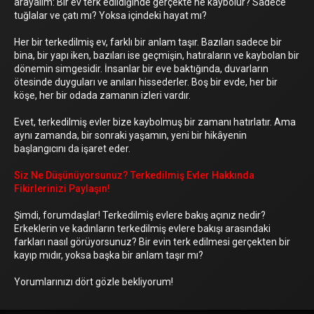
arayalım: Bir ev terk edildiğinde gerçekte ne kaybolur? Sadece
tuğlalar ve çatı mı? Yoksa içindeki hayat mı?
Her bir terkedilmiş ev, farklı bir anlam taşır. Bazıları sadece bir
bina, bir yapı iken, bazıları ise geçmişin, hatıraların ve kaybolan bir
dönemin simgesidir. İnsanlar bir eve baktığında, duvarların
ötesinde duyguları ve anıları hissederler. Boş bir evde, her bir
köşe, her bir odada zamanın izleri vardır.
Evet, terkedilmiş evler bize kaybolmuş bir zamanı hatırlatır. Ama
aynı zamanda, bir sonraki yaşamın, yeni bir hikâyenin
başlangıcını da işaret eder.
Siz Ne Düşünüyorsunuz? Terkedilmiş Evler Hakkında
Fikirlerinizi Paylaşın!
Şimdi, forumdaşlar! Terkedilmiş evlere bakış açınız nedir?
Erkeklerin ve kadınların terkedilmiş evlere bakışı arasındaki
farkları nasıl görüyorsunuz? Bir evin terk edilmesi gerçekten bir
kayıp mıdır, yoksa başka bir anlam taşır mı?
Yorumlarınızı dört gözle bekliyorum!