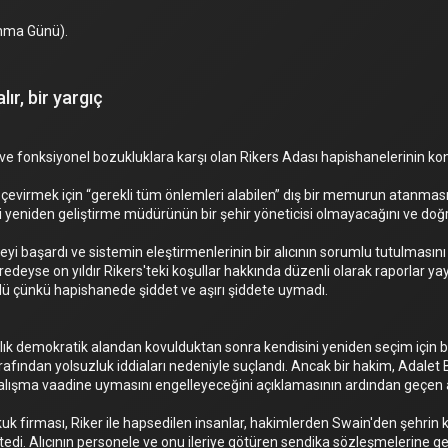
Anma Günü).
ır, bir yargıç
t ve fonksiyonel bozukluklara karşı olan Rikers Adası hapishanelerinin ko
 çevirmek için “gerekli tüm önlemleri alabilen” dış bir memurun atanması
i yeniden geliştirme müdürünün bir şehir yöneticisi olmayacağını ve doğ
yi başardı ve sistemin eleştirmenlerinin bir alıcının sorumlu tutulmasını t
deyse on yıldır Rikers'teki koşullar hakkında düzenli olarak raporlar yay
dü çünkü hapishanede şiddet ve aşırı şiddete uymadı.
abalık demokratik alandan kovulduktan sonra kendisini yeniden seçim içi
rafından yolsuzluk iddiaları nedeniyle suçlandı. Ancak bir hakim, Adalet
çalışma vaadine uymasını engelleyeceğini açıklamasının ardından geçen 
uk firması, Riker ile hapsedilen insanlar, hakimlerden Swain'den şehrin 
stedi. Alıcının personele ve onu ileriye götüren sendika sözleşmelerine g