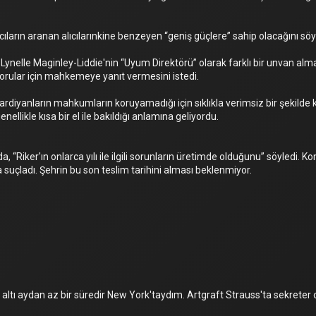
rın aranan alıcılarınkine benzeyen “geniş güçlere” sahip olacağını söyl
 Lynelle Maginley-Liddie'nin “Uyum Direktörü” olarak farklı bir unvan alm
 sorular için mahkemeye yanıt vermesini istedi.
rdiyanların mahkumların koruyamadığı için sıklıkla verimsiz bir şekilde ko
enellikle kısa bir el ile bakıldığı anlamına geliyordu.
 “Riker'ın onlarca yılı ile ilgili sorunların üretimde olduğunu” söyledi. K
suçladı. Şehrin bu son teslim tarihini alması beklenmiyor.
altı aydan az bir süredir New York'taydım. Artgraft Strauss'ta sekreter