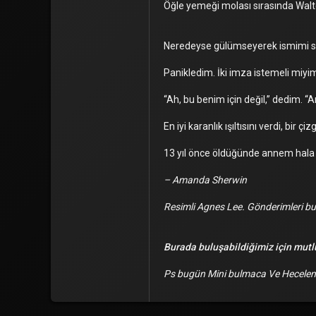
Öğle yemeği molası sırasında Walte
Neredeyse gülümseyerek ismimi s
Panikledim. İki imza istemeli miy
“Ah, bu benim için değil,” dedim. “A
En iyi karanlık ışıltısını verdi, bir ç
13 yıl önce öldüğünde annem hala b
– Amanda Sherwin
Resimli Agnes Lee. Gönderimleri 
Burada buluşabildiğimiz için mut
Ps bugün Mini bulmaca Ve Heceleme