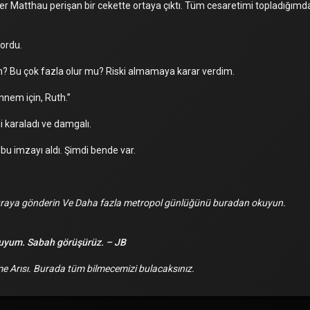
r Matthau perişan bir cekette ortaya çıktı. Tüm cesaretimi topladığımd
ordu.
im? Bu çok fazla olur mu? Riski almamaya karar verdim.
nnem için, Ruth.”
izgi karaladı ve damgalı.
u imzayı aldı. Şimdi bende var.
buraya gönderin Ve Daha fazla metropol günlüğünü buradan okuyun.
luyum. Sabah görüşürüz. – JB
 Arısı. Burada tüm bilmecemizi bulacaksınız.