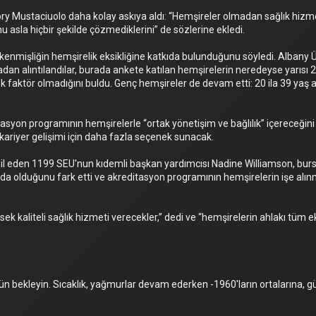
Mustaciuolo daha kolay askıya aldı: “Hemşireler olmadan sağlık hizmeti 
u asla hiçbir şekilde çözmediklerini” de sözlerine ekledi.
 tükenmişliğin hemşirelik eksikliğine katkıda bulunduğunu söyledi. Albany 
dan alıntılandılar, burada ankete katılan hemşirelerin neredeyse yarısı 202
 tek faktör olmadığını buldu. Genç hemşireler de devam etti: 20 ila 39 yaş 
tasyon programının hemşirelerle “ortak yönetişim ve bağlılık” içereceğini
 kariyer gelişimi için daha fazla seçenek sunacak.
il eden 1199 SEU'nun kıdemli başkan yardımcısı Nadine Williamson, bursu 
da olduğunu fark etti ve akreditasyon programının hemşirelerin işe alı
ek kaliteli sağlık hizmeti verecekler,” dedi ve “hemşirelerin ahlakı tüm eki
ir gün bekleyin. Sıcaklık, yağmurlar devam ederken -1960'ların ortalarına,