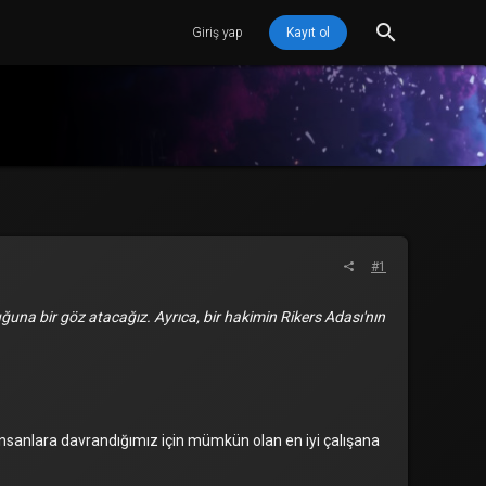
Giriş yap
Kayıt ol
#1
ğuna bir göz atacağız. Ayrıca, bir hakimin Rikers Adası'nın
 insanlara davrandığımız için mümkün olan en iyi çalışana