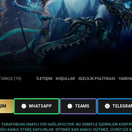
ÜRKÇE (TR)
İLETIŞIM
KOŞULLAR
GIZLILIK POLITIKASI
YARDI
🟢
🟣
🔵
ŞIM
WHATSAPP
TEAMS
TELEGRA
K TARAFINDAN ONAYLI YER SAĞLAYICI'DIR. BU SEBEPLE IÇERIKLERI KON
ĞU KABUL ETMIŞ SAYILIRLAR. SITEMIZ KAR AMACI GÜTMEZ, ÜCRETSIZ 