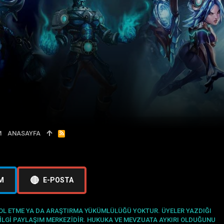
M
ANASAYFA
R
S
S
🔴
M
E-POSTA
TROL ETME YA DA ARAŞTIRMA YÜKÜMLÜLÜĞÜ YOKTUR. ÜYELER YAZDIĞI
BILGI PAYLAŞIM MERKEZIDIR. HUKUKA VE MEVZUATA AYKIRI OLDUĞUNU