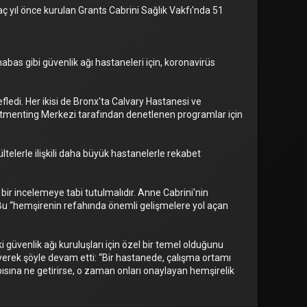
kaç yıl önce kurulan Grants Cabrini Sağlık Vakfı'nda 51
bas gibi güvenlik ağı hastaneleri için, koronavirüs
edi. Her ikisi de Bronx'ta Calvary Hastanesi ve
tmenting Merkezi tarafından denetlenen programlar için
ltelerle ilişkili daha büyük hastanelerle rekabet
 bir incelemeye tabi tutulmalıdır. Anne Cabrini'nin
 Bu “hemşirenin refahında önemli gelişmelere yol açan
güvenlik ağı kuruluşları için özel bir temel olduğunu
iyerek şöyle devam etti: “Bir hastanede, çalışma ortamı
ısına ne getirirse, o zaman onları onaylayan hemşirelik