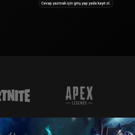
Cevap yazmak için giriş yap yada kayıt ol.