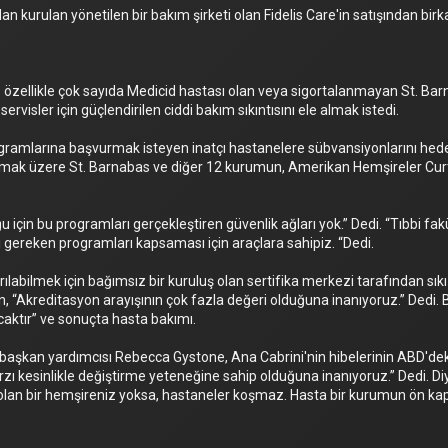
an kurulan yönetilen bir bakım şirketi olan Fidelis Care'in satışından bir
özellikle çok sayıda Medicid hastası olan veya sigortalanmayan St. Barna
 servisler için güçlendirilen ciddi bakım sıkıntısını ele almak istedi.
gramlarına başvurmak isteyen inatçı hastanelere sübvansiyonlarını hedefl
olmak üzere St. Barnabas ve diğer 12 kurumun, Amerikan Hemşireler Cur
 için bu programları gerçekleştiren güvenlik ağları yok.” Dedi. “Tıbbi fakü
gereken programları kapsaması için araçlara sahipiz. “Dedi.
rılabilmek için bağımsız bir kuruluş olan sertifika merkezi tarafından sıkı
 “Akreditasyon arayışının çok fazla değeri olduğuna inanıyoruz.” Dedi.
caktır” ve sonuçta hasta bakımı.
aşkan yardımcısı Rebecca Gystone, Ana Cabrini'nin hibelerinin ABD'deki 
arzı kesinlikle değiştirme yeteneğine sahip olduğuna inanıyoruz.” Dedi. D
n olan bir hemşireniz yoksa, hastaneler koşmaz. Hasta bir kurumun ön kap