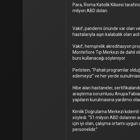
2,914
Para, Roma Katolik Kilisesi tarafınd
milyon ABD doları.
0
0
Vakıf, pandemi önünde var olan ve 
hastalarıyla aşırı kalabalık olan acil
Vakıf, hemşirelik akreditasyon pro
Montefiore Tıp Merkezi de dahil 
burs kullanacağı söyleniyor.
Perlstein, “Pahalı programlar olduğu
edemeyiz” ve her yerde sunulması 
Hibe alan hastaneler, sertifikalandı
araştırma sorumlusu Anupa Fabian,
yapıların kurulmasına yardımcı ola
Kimlik Doğrulama Merkezi kıdemli b
söyledi. “51 milyon ABD dolarının 
için iyi olan, çalışma ortamı uygu
personelidir.”