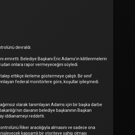
ntrolünü devraldı.
nı emretti. Belediye Başkanı Eric Adams'ın kilitlenmelerin
rudan onlara rapor vermeyeceğini söyledi.
alep ettikçe ilerleme göstermeye çalıştı. Bir sınıf
ınlayan federal monitörlere göre, koşullar iyileşmedi.
n bağımsız olarak tanımlayan Adams için bir başka darbe
 Bakanlığı'nın davanın belediye başkanının Başkan
ay iddianameyi reddetti.
kontrolünü Riker aracılığıyla almasını ve sadece ona
enişleyecek kapsamlı bir otoriteye sahip olması