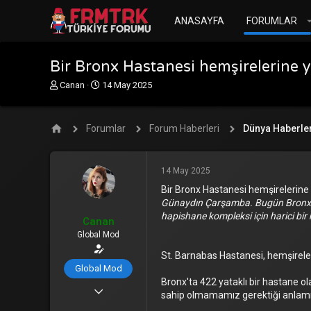
ANASAYFA
FORUMLAR
Bir Bronx Hastanesi hemşirelerine y
K
B
Canan
14 May 2025
o
a
n
ş
u
l
Forumlar
Forum Haberleri
Dünya Haberler
y
a
u
n
b
g
14 May 2025
a
ı
ş
ç
Bir Bronx Hastanesi hemşirelerine 
l
t
Günaydın Çarşamba. Bugün Bronx'taki
a
a
hapishane kompleksi için harici bi
Canan
t
r
a
i
Global Mod
n
h
St. Barnabas Hastanesi, hemşireleri
i
Global Mod
Bronx'ta 422 yataklı bir hastane o
25 Mar 2021
sahip olmamamız gerektiği anlamı