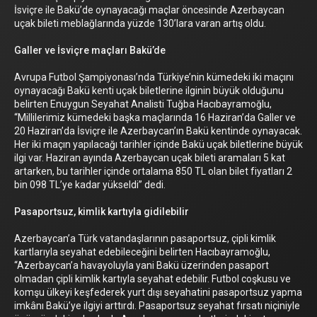
İsviçre ile Bakü’de oynayacağı maçlar öncesinde Azerbaycan
uçak bileti meblağlarında yüzde 130’lara varan artış oldu.
Galler ve İsviçre maçları Bakü’de
Avrupa Futbol Şampiyonası’nda Türkiye’nin kümedeki iki maçını
oynayacağı Bakü kenti uçak biletlerine ilginin büyük olduğunu
belirten Enuygun Seyahat Analisti Tuğba Hacıbayramoğlu,
“Millilerimiz kümedeki başka maçlarında 16 Haziran’da Galler ve
20 Haziran’da İsviçre ile Azerbaycan’ın Bakü kentinde oynayacak.
Her iki maçın yapılacağı tarihler içinde Bakü uçak biletlerine büyük
ilgi var. Haziran ayında Azerbaycan uçak bileti aramaları 5 kat
artarken, bu tarihler içinde ortalama 850 TL olan bilet fiyatları 2
bin 098 TL’ye kadar yükseldi” dedi.
Pasaportsuz, kimlik kartıyla gidilebilir
Azerbaycan’a Türk vatandaşlarının pasaportsuz, çipli kimlik
kartlarıyla seyahat edebileceğini belirten Hacıbayramoğlu,
“Azerbaycan’a havayoluyla yani Bakü üzerinden pasaport
olmadan çipli kimlik kartıyla seyahat edebilir. Futbol coşkusu ve
komşu ülkeyi keşfederek yurt dışı seyahatini pasaportsuz yapma
imkânı Bakü’ye ilgiyi arttırdı. Pasaportsuz seyahat fırsatı niçiniyle