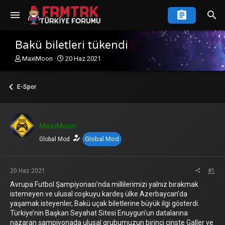
Bakü biletleri tükendi
K
B
MaxiMoon
20 Haz 2021
o
a
n
ş
u
l
E-Spor
y
a
u
n
b
g
a
ı
MaxiMoon
ş
ç
Global Mod
l
Global Mod
t
a
a
t
r
a
i
20 Haz 2021
#1
n
h
Avrupa Futbol Şampiyonası’nda millilerimizi yalnız bırakmak
i
istemeyen ve ulusal coşkuyu kardeş ülke Azerbaycan’da
yaşamak isteyenler, Bakü uçak biletlerine büyük ilgi gösterdi.
Türkiye’nin Başkan Seyahat Sitesi Enuygun’un datalarına
nazaran şampiyonada ulusal grubumuzun birinci cinste Galler ve