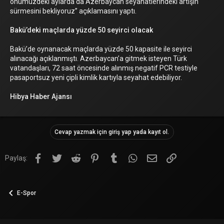
önümüzdeki aylarda da Azerbaycan seyahatlerindeki artışın
sürmesini bekliyoruz” açıklamasını yaptı.
Bakü’deki maçlarda yüzde 50 seyirci olacak
Bakü’de oynanacak maçlarda yüzde 50 kapasite ile seyirci
alınacağı açıklanmıştı. Azerbaycan’a gitmek isteyen Türk
vatandaşları, 72 saat öncesinde alınmış negatif PCR testiyle
pasaportsuz yeni çipli kimlik kartıyla seyahat edebiliyor.
Hibya Haber Ajansı
Cevap yazmak için giriş yap yada kayıt ol.
Facebook
Twitter
Reddit
Pinterest
Tumblr
WhatsApp
E-posta
Link
Paylaş:
E-Spor