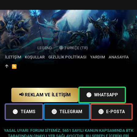
LEGEND
TÜRKÇE (TR)
İLETIŞIM
KOŞULLAR
GIZLILIK POLITIKASI
YARDIM
ANASAYFA
R
S
S
🟢
📢 REKLAM VE İLETIŞIM
WHATSAPP
🟣
🔵
🔴
TEAMS
TELEGRAM
E-POSTA
YASAL UYARI: FORUM SITEMIZ; 5651 SAYILI KANUN KAPSAMINDA BTK
TARAFINDAN ONAYLI YER SAĞLAYICI'DIR. BU SEBEPLE IÇERIKLERI